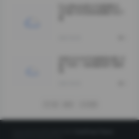
PureMedia美女写真图集合
253套162GB高清图集打包下
载
**资源规模与质量
双重保障**
2026-08-08
0
李若汐无水印写真套图合集（6
套·7GB）—高质量高清下载体
验
">
2026-08-08
0
下一页
尾页
1/1428
Copyright © 2020 星映写真网
CorePress Theme
Powered by WordPress