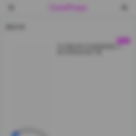
CorePress
最新文章
冬马路纱美女写真图集精选13
套5GB高清合集下载
**作品构图与光影
的完美融合**
这套写真图集中的
每一幅画面都经过
精心策划，构图上
讲究细腻的平衡
感。冬马路纱本人
身着不同风格的服
装，从柔和的薄纱
到浓重的皮革，从
轻盈的旗袍到时尚