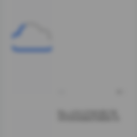
从粉丝反馈来看，
51酱的合集下载
体验非常流畅。资
源打包后，粉丝们
可以轻松地将所有
作品保存到设备
中，随时随地欣
赏。她经常会在作
品发布后提供下载
链接，并附上简单
的使用说明，这让
新粉丝也能轻松上
手。这种贴心的服
务也提升了粉丝对
她的忠诚度。
今天
0
Myu_a(뮤아)写真合集37套
49GB高清图集资源整理分享
到了中后期套数，