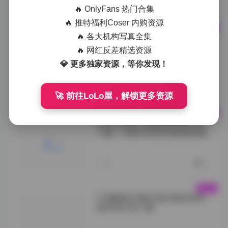
">
今天
0
🔥 OnlyFans 热门合集
🔥 推特福利Coser 内购资源
🔥 各大机构写真全集
织梦映像美女写真合集精选
173套高清图集下载 683GB资
🔥 网红反差精选资源
源合集
💎 更多独家资源，等你发现！
**合集规模与质量
的平衡**
今天
0
🚀 前往LoLo屋，解锁更多资源
Peachmilky写真套图合集打包
下载：77套24GB资源免费获取
">
今天
0
51酱最新23套写真合集高清资
源6GB打包下载