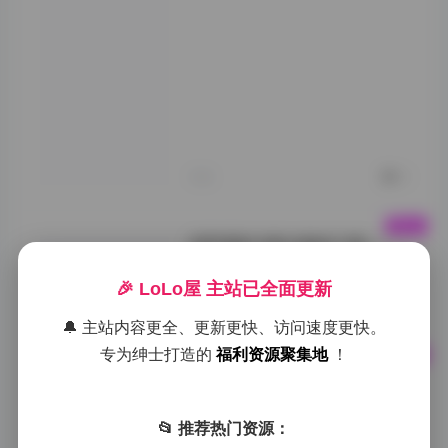
标注相应的预览截
图，以便快速定位
所需内容。此外，
由于文件体积较
大，用户在下载时
需要注意网络环境
和存储空间，避免
因下载中断而导致
文件损坏。
今天
0
绮梦摄影合集完整版下载 –
191套 2.2TB 高清图库资源合
集
🎉 LoLo屋 主站已全面更新
今天
0
🔔 主站内容更全、更新更快、访问速度更快。
专为绅士打造的
福利资源聚集地
！
Yeha（예하）写真图集合集下
载—50套34GB大礼包
📂 推荐热门资源：