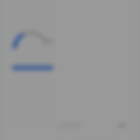
风格开始出现明显
分化。有几套尝试
了复古胶片质感，
配合高饱和度色
调，搭配格纹西
装、复古裙装，呈
现出九十年代韩剧
女主的既视感。也
有几套走向了更具
张力的概念向创
作，比如利用霓虹
灯光、城市夜景作
为背景，服装剪裁
更利落，眼神表达
也更有穿透力。这
种转变不是突兀
的，而是循序渐
进，能看出创作者
在不断探索自己的
表达边界。
2026-08-08
0