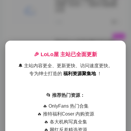
88套 78GB——绝美写真图集
全览
">
今天
0
Bimilstory写真合集打包下载：
348套884GB高清资源合集
🎉 LoLo屋 主站已全面更新
**资源规格与下载
🔔 主站内容更全、更新更快、访问速度更快。
体验**
专为绅士打造的
福利资源聚集地
！
这套合集的体积之
大令人印象深刻。
884GB的内容意
味着用户可以获得
📂 推荐热门资源：
极其丰富的素材
库，涵盖了高分辨
🔥 OnlyFans 热门合集
率的JPG文件和部
🔥 推特福利Coser 内购资源
分RAW格式的原
🔥 各大机构写真全集
片。文件的命名规
范清晰明了，每套
🔥 网红反差精选资源