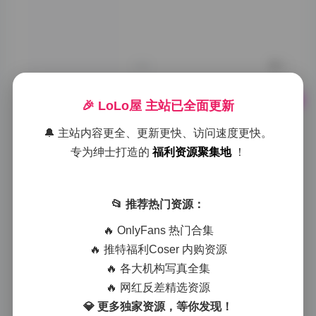
列中多以低姿态的
摆拍呈现，传递出
一种从容不迫的气
质。
">
今天
0
🎉 LoLo屋 主站已全面更新
布丁大法写真合集235套图集
资源整理 78GB高清美图打包
🔔 主站内容更全、更新更快、访问速度更快。
分享
专为绅士打造的
福利资源聚集地
！
存储建议：机械硬
盘冷备为主，固态
热备常看套图。
📂 推荐热门资源：
按"精选/备选/素
材"三级分级管
🔥 OnlyFans 热门合集
理，精选级约30
🔥 推特福利Coser 内购资源
套留在移动固态随
时调阅，备选级
🔥 各大机构写真全集
80套存机械硬盘
🔥 网红反差精选资源
按需调取，其余归
💎 更多独家资源，等你发现！
类为素材库供局部