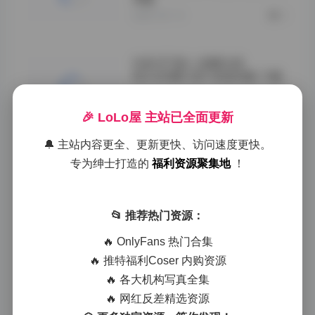
2026-05-15
0
抖音 BT富儿 轻糖乐园
NO.004期 32P 资源合集 下载
2026-05-15
0
🎉 LoLo屋 主站已全面更新
🔔 主站内容更全、更新更快、访问速度更快。
抖音 BT富儿 轻糖乐园 第005
专为绅士打造的
福利资源聚集地
！
期 33P 在线观看
2026-05-15
0
📂 推荐热门资源：
🔥 OnlyFans 热门合集
抖音 BT富儿 轻糖乐园
NO.006期 26P 在线浏览
🔥 推特福利Coser 内购资源
🔥 各大机构写真全集
2026-05-15
0
🔥 网红反差精选资源