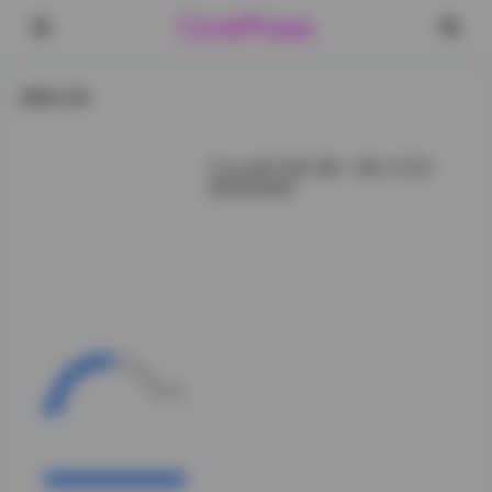
CorePress
最新文章
Zaya秋写真合集11套4.2G资
源持续更新
在写真内容构成方
面，合集完整收录
了她在公园银杏
道、复古民宿、日
系杂货店等场景的
拍摄。其中第三套
《秋日私语》32张
连拍完整记录了她
从整理围巾到低头
浅笑的动态过程，
第七套《窗边的下