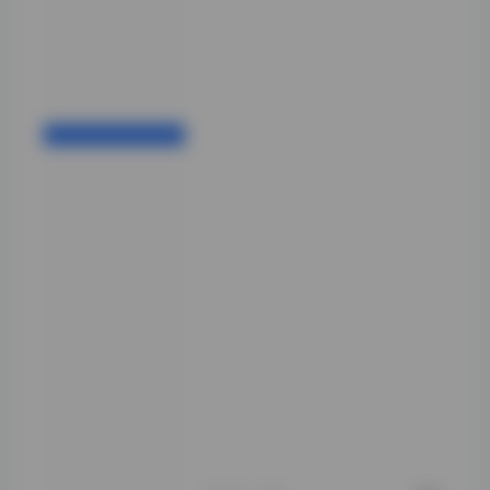
于尝试不同风格的
态度，这不仅是专
业能力的体现，更
是对艺术的尊重和
热爱。
再者，从构图和色
彩搭配的角度分
析，这套写真合集
也展现了高水准的
专业素养。摄影师
在构图时注重画面
平衡和视觉引导，
使得每一张照片都
具有强烈的视觉冲
击力和艺术美感。
色彩方面，无论是
高饱和度的鲜艳色
彩，还是低饱和度
的柔和色调，都与
整体风格和谐统
一，增强了照片的
情感表达和艺术感