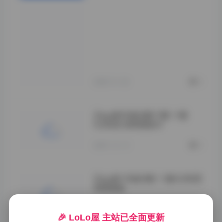
午》则以9宫格形
式呈现了光影在侧
脸流动的绝美瞬
间。所有原图均保
留EXIF信息，摄影
爱好者可以清晰看
到每张照片的快门
速度、ISO等参数。
进入原页面:">
2026-01-20
0
Zaya秋写真合集下载 11套
4.24GB 持续更新中
2025-12-15
0
Zaya秋 写真合集 11套4.24GB
持续更新
2025-11-19
0
🎉 LoLo屋 主站已全面更新