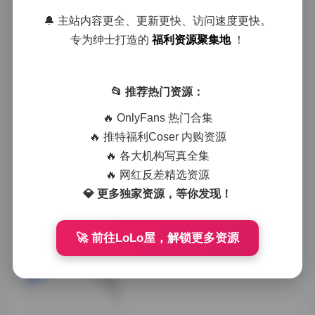
🔔 主站内容更全、更新更快、访问速度更快。
Zaya秋写真合集下载 10套
专为绅士打造的
福利资源聚集地
！
4.17GB 持续更新
其次，从风格多样
📂 推荐热门资源：
性来看，这10套
写真涵盖了多种不
🔥 OnlyFans 热门合集
同的拍摄风格。从
🔥 推特福利Coser 内购资源
清新自然的田园
风，到都市摩登的
🔥 各大机构写真全集
现代感；从复古怀
🔥 网红反差精选资源
旧的氛围营造，到
💎 更多独家资源，等你发现！
前卫大胆的艺术表
现。每一种风格都
经过精心策划和执
🚀 前往LoLo屋，解锁更多资源
行，使得Zaya秋
能够灵活切换不同
的角色定位，展现
多面的个人魅力。
作为一名摄影师，
我特别欣赏这种敢