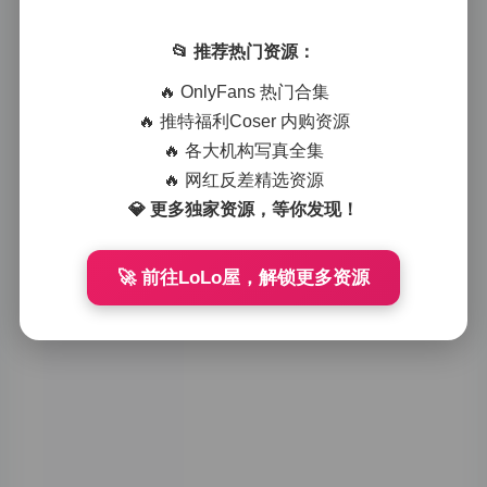
仔裤，气质一下子
利落起来。博主气
质与风格特点在这
📂 推荐热门资源：
类图里展现成多变
🔥 OnlyFans 热门合集
的一面，前面还是
软甜少女，转身就
🔥 推特福利Coser 内购资源
成都市轻熟。这种
🔥 各大机构写真全集
反差不突兀，大概
🔥 网红反差精选资源
因为她本身骨架纤
细，撑得起不同风
💎 更多独家资源，等你发现！
格。
资源合集打包下载
回来后，我习惯按
🚀 前往LoLo屋，解锁更多资源
大小排序看原图。
73GB里头最高像
素的那批，放大能
看清睫毛阴影。对
于喜欢存图的人来
说，布丁大法写真
合集这种体量足够
填满几个相册文件
夹。布丁大法图片
资源、布丁大法写